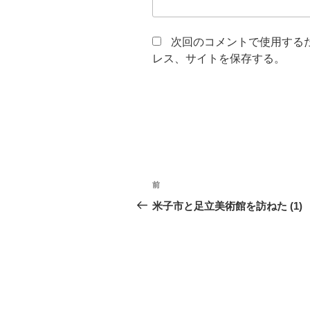
次回のコメントで使用する
レス、サイトを保存する。
投
前
前
稿
の
米子市と足立美術館を訪ねた (1)
投
ナ
稿
ビ
ゲ
ー