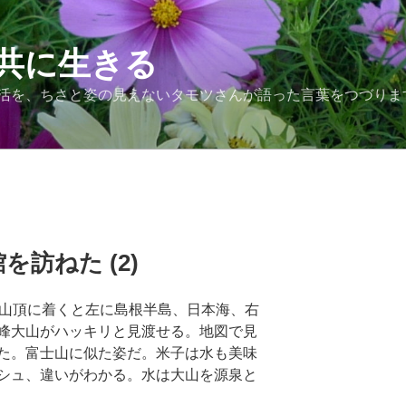
共に生きる
活を、ちさと姿の見えないタモツさんが語った言葉をつづりま
訪ねた (2)
。山頂に着くと左に島根半島、日本海、右
峰大山がハッキリと見渡せる。地図で見
た。富士山に似た姿だ。米子は水も美味
シュ、違いがわかる。水は大山を源泉と