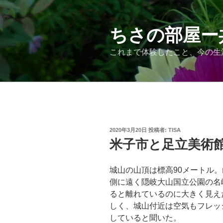
コ
ン
テ
ちさの部屋ー
ン
これまで体験したこと、今の生
ツ
へ
ス
キ
ッ
プ
投
2020年3月20日
投稿者:
TISA
稿
米子市と足立美術館を
日:
城山の山頂は標高90メートル
側に遠く隠岐大山国立公園の名
ると離れているのに大きく見え
しく、城山付近は空気もフレッ
していると聞いた。