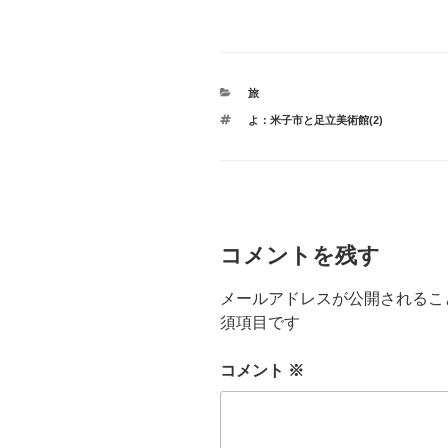
カ
旅
テ
タ
よ：米子市と足立美術館(2)
ゴ
グ
リ
ー
コメントを残す
メールアドレスが公開されるこ
須項目です
コメント
※