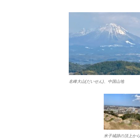
名峰大山(だいせん)、中国山地
米子城跡の頂上か