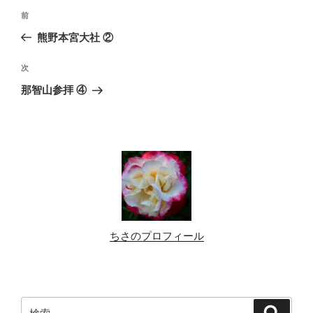
投
前
前
稿
の
熊野本宮大社 ②
ナ
投
ビ
稿
次
次
ゲ
の
那智山参拝 ④
投
ー
稿
シ
ョ
ン
ちさのプロフィール
検
検