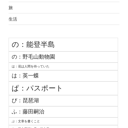
旅
生活
の：能登半島
の：野毛山動物園
は：花は人間を待っていた
は：英一蝶
ぱ：パスポート
び：琵琶湖
ふ：藤田嗣治
ぶ：文章を書くこと