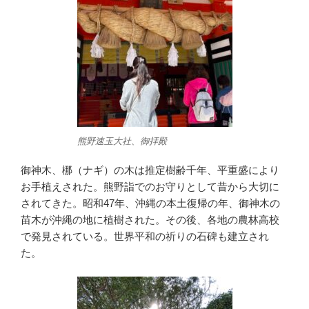
熊野速玉大社、御拝殿
御神木、梛（ナギ）の木は推定樹齢千年、平重盛により
お手植えされた。熊野詣でのお守りとして昔から大切に
されてきた。昭和47年、沖縄の本土復帰の年、御神木の
苗木が沖縄の地に植樹された。その後、各地の農林高校
で発見されている。世界平和の祈りの石碑も建立され
た。