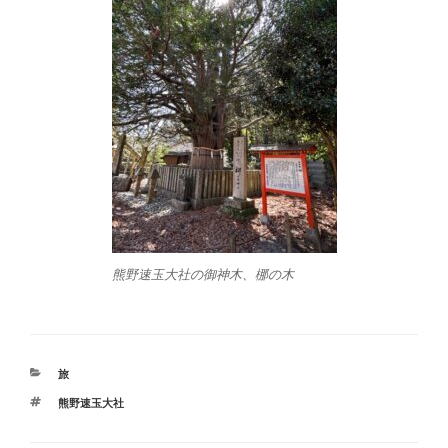
熊野速玉大社の御神木、梛の木
カ
旅
テ
タ
熊野速玉大社
ゴ
グ
リ
ー