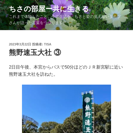
コ
ちさの部屋ー共に生きる
ン
これまで体験したこと、今の生活を、ちさと姿の見えないタモツ
テ
さんが語った言葉をつづります。
ン
ツ
へ
投
2023年3月22日
投稿者:
TISA
ス
稿
熊野速玉大社 ③
キ
日:
ッ
2日目午後、本宮からバスで50分ほどのＪＲ新宮駅に近い
プ
熊野速玉大社を訪ねた。