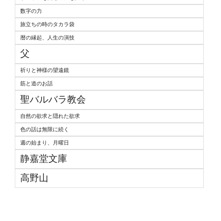
数字の力
旅立ちの時のタカラ袋
暦の縁起、人生の演技
父
祈りと神様の望遠鏡
筋と道のお話
聖バルバラ教会
自然の欲求と隠れた欲求
色の話は無限に続く
週の始まり、月曜日
静嘉堂文庫
高野山