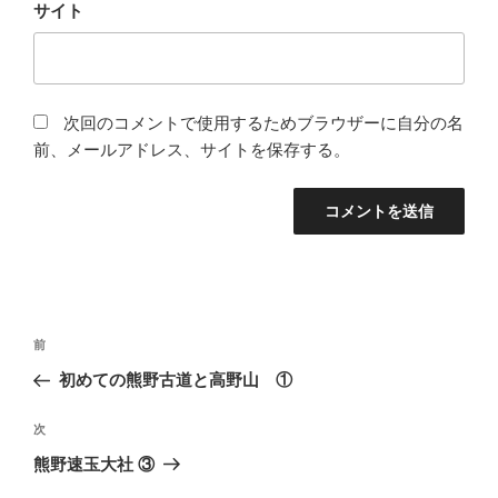
サイト
次回のコメントで使用するためブラウザーに自分の名
前、メールアドレス、サイトを保存する。
投
前
前
稿
の
初めての熊野古道と高野山 ①
ナ
投
ビ
稿
次
次
ゲ
の
熊野速玉大社 ③
投
ー