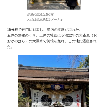
参道の階段は158段
大社は標高約115メートル
15分程で神門に到着し、境内の本殿が現れた。
五体の建物のうち、三体の社殿は明治22年の大斎原（お
おゆのはら）の大洪水で倒壊を免れ、この地に遷座され
た。