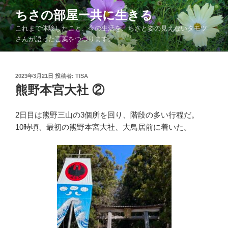
コ
ちさの部屋ー共に生きる
ン
これまで体験したこと、今の生活を、ちさと姿の見えないタモツ
テ
さんが語った言葉をつづります。
ン
ツ
へ
投
2023年3月21日
投稿者:
TISA
ス
稿
熊野本宮大社 ②
キ
日:
ッ
2日目は熊野三山の3個所を回り、階段の多い行程だ。
プ
10時頃、最初の熊野本宮大社、大鳥居前に着いた。