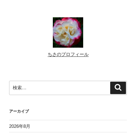
稿
シ
ョ
ン
ちさのプロフィール
検
検
索
索:
アーカイブ
2026年8月