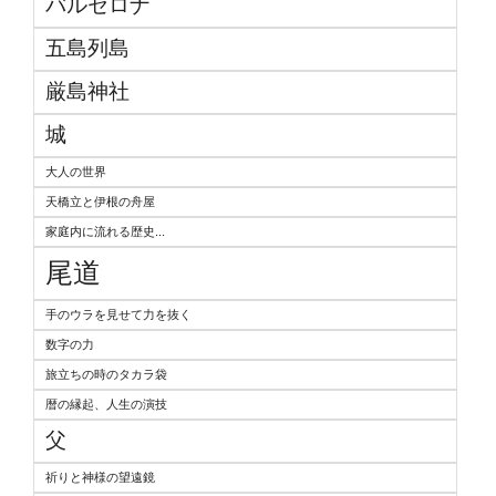
バルセロナ
五島列島
厳島神社
城
大人の世界
天橋立と伊根の舟屋
家庭内に流れる歴史...
尾道
手のウラを見せて力を抜く
数字の力
旅立ちの時のタカラ袋
暦の縁起、人生の演技
父
祈りと神様の望遠鏡