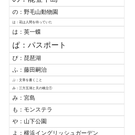
の：野毛山動物園
は：花は人間を待っていた
は：英一蝶
ぱ：パスポート
び：琵琶湖
ふ：藤田嗣治
ぶ：文章を書くこと
み：三方五湖と天の橋立①
み：宮島
も：モンステラ
や：山下公園
よ：横浜イングリッシュガーデン