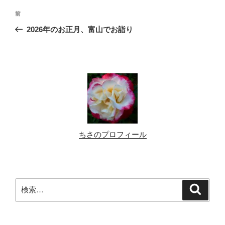
投
前
前
稿
の
2026年のお正月、富山でお詣り
ナ
投
ビ
稿
ゲ
ー
シ
ョ
ン
ちさのプロフィール
検
検
索
索: