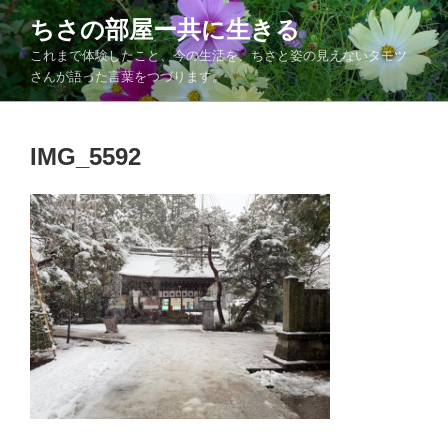
コ
ちさの部屋ー共に生きる
ン
これまで体験したこと、今の生活を、ちさと姿の見えないタモツ
テ
さんが語った言葉をつづります。
ン
ツ
へ
IMG_5592
ス
キ
ッ
プ