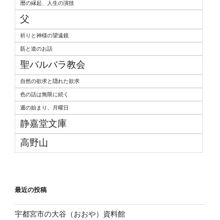
暦の縁起、人生の演技
父
祈りと神様の望遠鏡
筋と道のお話
聖バルバラ教会
自然の欲求と隠れた欲求
色の話は無限に続く
週の始まり、月曜日
静嘉堂文庫
高野山
最近の投稿
宇都宮市の大谷（おおや）資料館