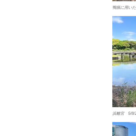
鴨猟に用いた
浜離宮 5/8/2