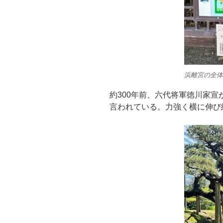
浜離宮の全体
約300年前、六代将軍徳川家
言われている。力強く横に伸び