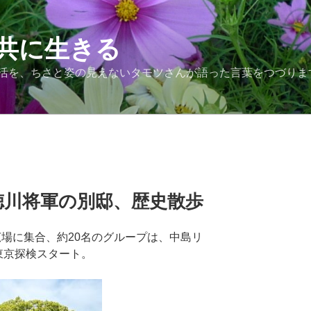
共に生きる
活を、ちさと姿の見えないタモツさんが語った言葉をつづりま
徳川将軍の別邸、歴史散歩
広場に集合、約20名のグループは、中島リ
東京探検スタート。