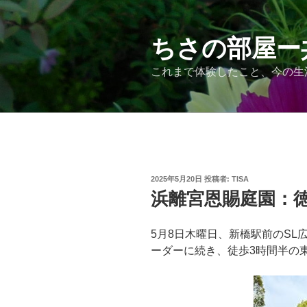
コ
ン
テ
ちさの部屋ー
ン
これまで体験したこと、今の生
ツ
へ
ス
キ
ッ
プ
投
2025年5月20日
投稿者:
TISA
稿
浜離宮恩賜庭園：
日:
5月8日木曜日、新橋駅前のSL
ーダーに続き、徒歩3時間半の