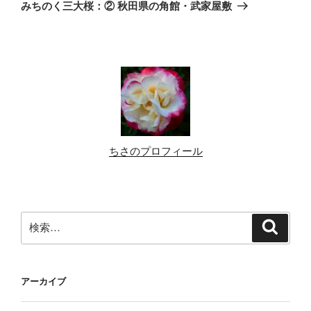
ゲ
の
みちのく三大桜：② 秋田県の角館・武家屋敷
投
ー
稿
シ
ョ
ン
ちさのプロフィール
検
検
索
索:
アーカイブ