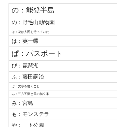
の：能登半島
の：野毛山動物園
は：花は人間を待っていた
は：英一蝶
ぱ：パスポート
び：琵琶湖
ふ：藤田嗣治
ぶ：文章を書くこと
み：三方五湖と天の橋立①
み：宮島
も：モンステラ
や：山下公園