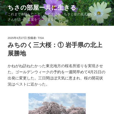
コ
ちさの部屋ー共に生きる
ン
これまで体験したこと、今の生活を、ちさと姿の見えないタモツ
テ
さんが語った言葉をつづります。
ン
ツ
へ
投
2025年4月27日
投稿者:
TISA
ス
稿
みちのく三大桜：① 岩手県の北上
キ
日:
ッ
展勝地
プ
かねがね訪ねたかった東北地方の桜名所巡りを実現させ
た。ゴールデンウィークの予約を一週間早めて4月21日の
出発に変更した。三日間ほぼ天気に恵まれ、桜の開花状
況はベストに近かった。