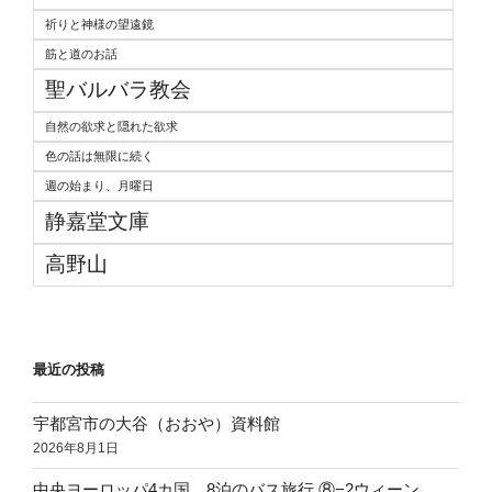
祈りと神様の望遠鏡
筋と道のお話
聖バルバラ教会
自然の欲求と隠れた欲求
色の話は無限に続く
週の始まり、月曜日
静嘉堂文庫
高野山
最近の投稿
宇都宮市の大谷（おおや）資料館
2026年8月1日
中央ヨーロッパ4カ国、8泊のバス旅行 ⑧−2ウィーン