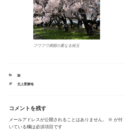
フワフワ満開の重なる桜玉
カ
旅
テ
タ
北上景勝地
ゴ
グ
リ
ー
コメントを残す
メールアドレスが公開されることはありません。
※
が付
いている欄は必須項目です