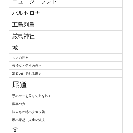
ニュージーランド
バルセロナ
五島列島
厳島神社
城
大人の世界
天橋立と伊根の舟屋
家庭内に流れる歴史...
尾道
手のウラを見せて力を抜く
数字の力
旅立ちの時のタカラ袋
暦の縁起、人生の演技
父