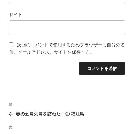
サイト
次回のコメントで使用するためブラウザーに自分の名
前、メールアドレス、サイトを保存する。
投
前
前
稿
の
春の五島列島を訪ねた：② 福江島
ナ
投
ビ
稿
次
次