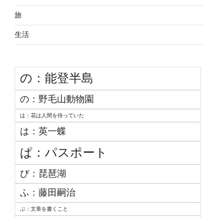
旅
生活
の：能登半島
の：野毛山動物園
は：花は人間を待っていた
は：英一蝶
ぱ：パスポート
び：琵琶湖
ふ：藤田嗣治
ぶ：文章を書くこと