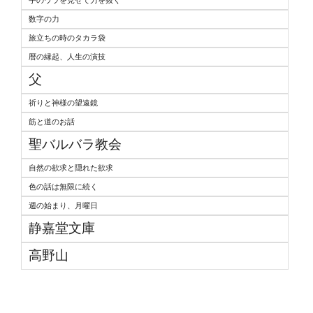
数字の力
旅立ちの時のタカラ袋
暦の縁起、人生の演技
父
祈りと神様の望遠鏡
筋と道のお話
聖バルバラ教会
自然の欲求と隠れた欲求
色の話は無限に続く
週の始まり、月曜日
静嘉堂文庫
高野山