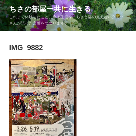
コ
ちさの部屋ー共に生きる
ン
これまで体験したこと、今の生活を、ちさと姿の見えないタモツ
テ
さんが語った言葉をつづります。
ン
ツ
へ
IMG_9882
ス
キ
ッ
プ