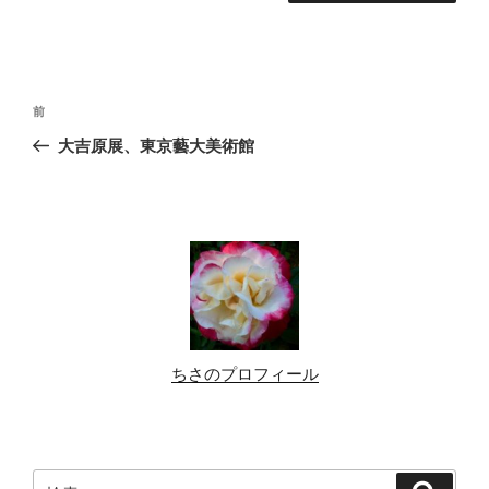
投
前
前
稿
の
大吉原展、東京藝大美術館
ナ
投
ビ
稿
ゲ
ー
シ
ョ
ン
ちさのプロフィール
検
検