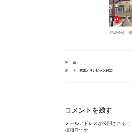
野球会場、横
カ
旅
テ
タ
と：東京オリンピック2020
ゴ
グ
リ
ー
コメントを残す
メールアドレスが公開されるこ
須項目です