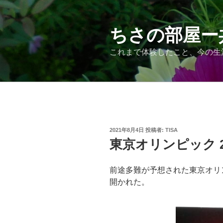
コ
ン
テ
ちさの部屋ー
ン
これまで体験したこと、今の生
ツ
へ
ス
キ
ッ
プ
投
2021年8月4日
投稿者:
TISA
稿
東京オリンピック 2
日:
前途多難が予想された東京オリ
開かれた。