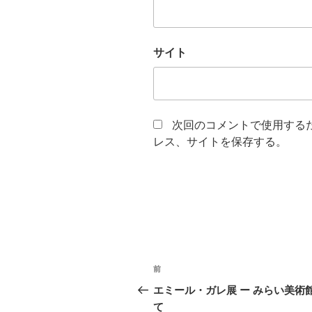
サイト
次回のコメントで使用する
レス、サイトを保存する。
投
前
前
稿
の
エミール・ガレ展 ー みらい美術
投
て