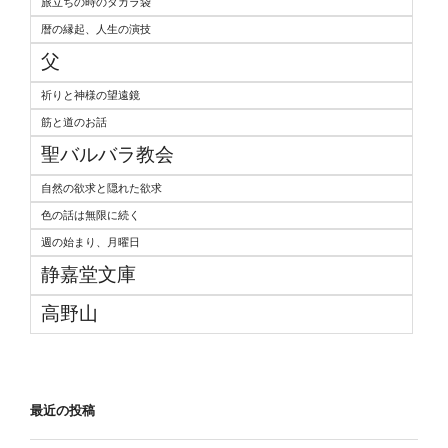
旅立ちの時のタカラ袋
暦の縁起、人生の演技
父
祈りと神様の望遠鏡
筋と道のお話
聖バルバラ教会
自然の欲求と隠れた欲求
色の話は無限に続く
週の始まり、月曜日
静嘉堂文庫
高野山
最近の投稿