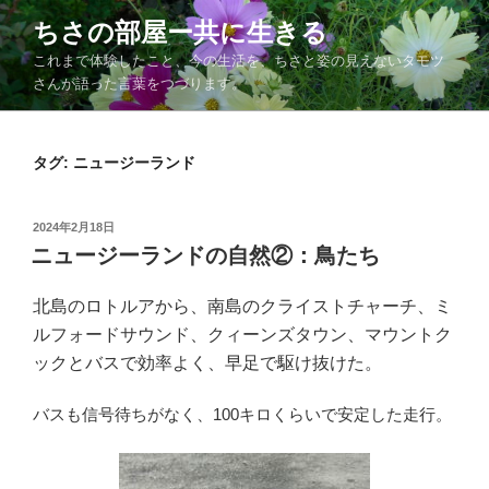
コ
ちさの部屋ー共に生きる
ン
これまで体験したこと、今の生活を、ちさと姿の見えないタモツ
テ
さんが語った言葉をつづります。
ン
ツ
へ
タグ:
ニュージーランド
ス
キ
ッ
投
2024年2月18日
プ
稿
ニュージーランドの自然②：鳥たち
日:
北島のロトルアから、南島のクライストチャーチ、ミ
ルフォードサウンド、クィーンズタウン、マウントク
ックとバスで効率よく、早足で駆け抜けた。
バスも信号待ちがなく、100キロくらいで安定した走行。