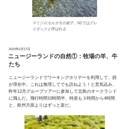
マミジロカルガモの親子、NZではグレ
イダックと呼ばれる
投
2024年2月17日
稿
ニュージーランドの自然①：牧場の羊、牛
日:
たち
ニュージーランドでワーキングホリデーを利用して、姪
が滞在中。これは無理してでも訪ねよう！と意気込み、
昨年12月グループツアーに参加して北島のオークランド
に飛んだ。飛行時間10時間半、時差も３時間から4時間
と、欧州方面よりはずっと楽だ。