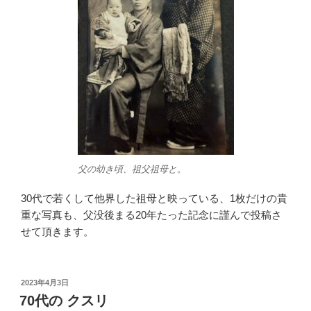
父の幼き頃、祖父祖母と。
30代で若くして他界した祖母と映っている、1枚だけの貴
重な写真も、父没後まる20年たった記念に謹んで投稿さ
せて頂きます。
投
2023年4月3日
稿
70代の クスリ
日: