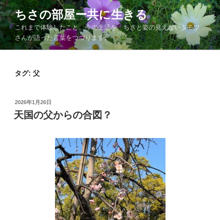
コ
ちさの部屋ー共に生きる
ン
これまで体験したこと、今の生活を、ちさと姿の見えないタモツ
テ
さんが語った言葉をつづります。
ン
ツ
へ
タグ:
父
ス
キ
ッ
投
2026年1月26日
プ
稿
天国の父からの合図？
日: