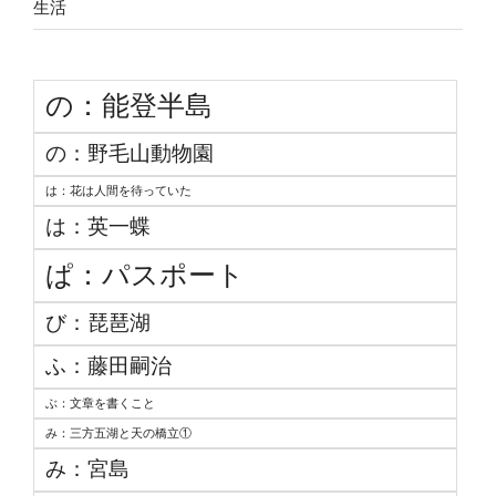
生活
の：能登半島
の：野毛山動物園
は：花は人間を待っていた
は：英一蝶
ぱ：パスポート
び：琵琶湖
ふ：藤田嗣治
ぶ：文章を書くこと
み：三方五湖と天の橋立①
み：宮島