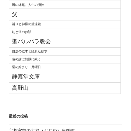
暦の縁起、人生の演技
父
祈りと神様の望遠鏡
筋と道のお話
聖バルバラ教会
自然の欲求と隠れた欲求
色の話は無限に続く
週の始まり、月曜日
静嘉堂文庫
高野山
最近の投稿
宇都宮市の大谷（おおや）資料館