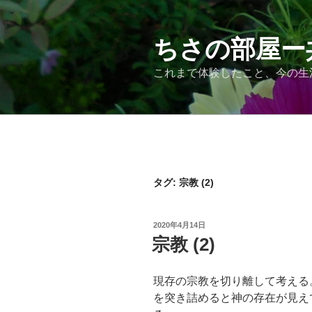
コ
ン
テ
ちさの部屋ー
ン
これまで体験したこと、今の生
ツ
へ
ス
キ
ッ
プ
タグ:
宗教 (2)
投
2020年4月14日
稿
宗教 (2)
日:
現存の宗教を切り離して考える
を突き詰めると神の存在が見え