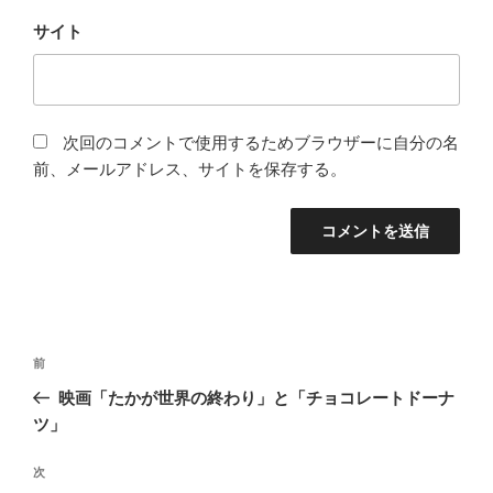
サイト
次回のコメントで使用するためブラウザーに自分の名
前、メールアドレス、サイトを保存する。
投
前
前
稿
の
映画「たかが世界の終わり」と「チョコレートドーナ
ナ
投
ツ」
ビ
稿
ゲ
次
次