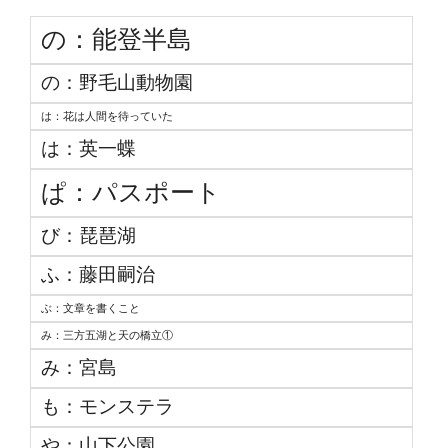
の：能登半島
の：野毛山動物園
は：花は人間を待っていた
は：英一蝶
ぱ：パスポート
び：琵琶湖
ふ：藤田嗣治
ぶ：文章を書くこと
み：三方五湖と天の橋立①
み：宮島
も：モンステラ
や：山下公園