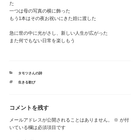
た
一つは母の写真の横に飾った
もう1本はその夜お祝いにきた姪に渡した
急に世の中に光がさし、新しい人生が広がった
また何でもない日常を楽しもう
カ
タモツさんの詩
テ
タ
生きる歓び
ゴ
グ
リ
ー
コメントを残す
メールアドレスが公開されることはありません。
※
が付
いている欄は必須項目です