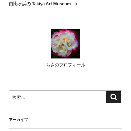
の
ー
由比ヶ浜の Takiya Art Museum
投
シ
稿
ョ
ン
ちさのプロフィール
検
検
索
索:
アーカイブ