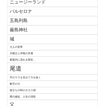
ニュージーランド
バルセロナ
五島列島
厳島神社
城
大人の世界
天橋立と伊根の舟屋
家庭内に流れる歴史...
尾道
手のウラを見せて力を抜く
数字の力
旅立ちの時のタカラ袋
暦の縁起、人生の演技
父