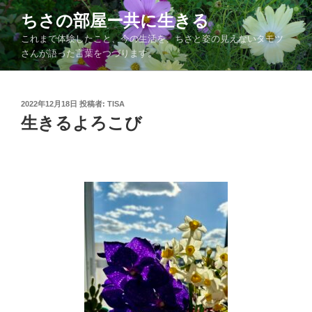
コ
ちさの部屋ー共に生きる
ン
これまで体験したこと、今の生活を、ちさと姿の見えないタモツ
テ
さんが語った言葉をつづります。
ン
ツ
へ
投
2022年12月18日
投稿者:
TISA
ス
稿
生きるよろこび
キ
日:
ッ
プ