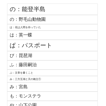
の：能登半島
の：野毛山動物園
は：花は人間を待っていた
は：英一蝶
ぱ：パスポート
び：琵琶湖
ふ：藤田嗣治
ぶ：文章を書くこと
み：三方五湖と天の橋立①
み：宮島
も：モンステラ
や：山下公園