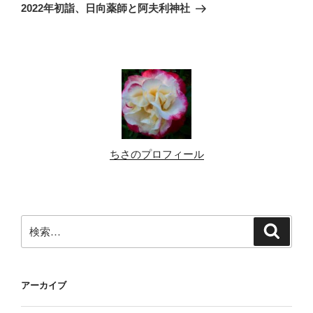
ゲ
の
2022年初詣、日向薬師と阿夫利神社
投
ー
稿
シ
ョ
ン
ちさのプロフィール
検
検
索
索:
アーカイブ