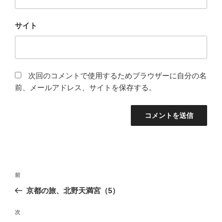
サイト
次回のコメントで使用するためブラウザーに自分の名
前、メールアドレス、サイトを保存する。
投
前
前
稿
の
京都の旅、北野天満宮（5）
ナ
投
ビ
稿
次
次