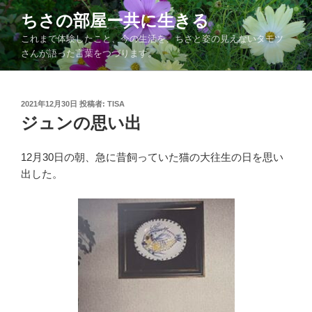
コ
ちさの部屋ー共に生きる
ン
これまで体験したこと、今の生活を、ちさと姿の見えないタモツ
テ
さんが語った言葉をつづります。
ン
ツ
へ
投
2021年12月30日
投稿者:
TISA
ス
稿
ジュンの思い出
キ
日:
ッ
12月30日の朝、急に昔飼っていた猫の大往生の日を思い
プ
出した。