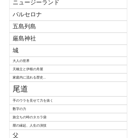
ニュージーランド
バルセロナ
五島列島
厳島神社
城
大人の世界
天橋立と伊根の舟屋
家庭内に流れる歴史...
尾道
手のウラを見せて力を抜く
数字の力
旅立ちの時のタカラ袋
暦の縁起、人生の演技
父