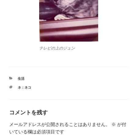
テレビの上のジュン
カ
生活
テ
タ
ネ：ネコ
ゴ
グ
リ
ー
コメントを残す
メールアドレスが公開されることはありません。
※
が付
いている欄は必須項目です