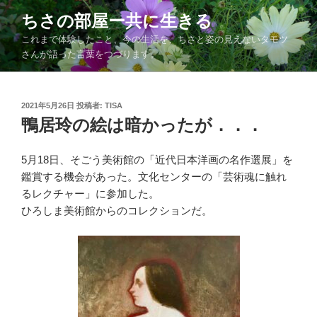
コ
ちさの部屋ー共に生きる
ン
これまで体験したこと、今の生活を、ちさと姿の見えないタモツ
テ
さんが語った言葉をつづります。
ン
ツ
へ
投
2021年5月26日
投稿者:
TISA
ス
稿
鴨居玲の絵は暗かったが．．．
キ
日:
ッ
5月18日、そごう美術館の「近代日本洋画の名作選展」を
プ
鑑賞する機会があった。文化センターの「芸術魂に触れ
るレクチャー」に参加した。
ひろしま美術館からのコレクションだ。