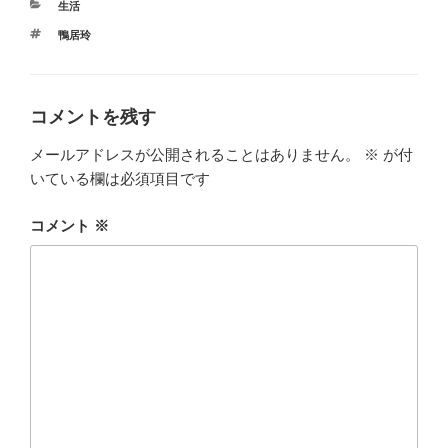
カ
生活
テ
タ
鴨居玲
ゴ
グ
リ
ー
コメントを残す
メールアドレスが公開されることはありません。
※
が付
いている欄は必須項目です
コメント
※