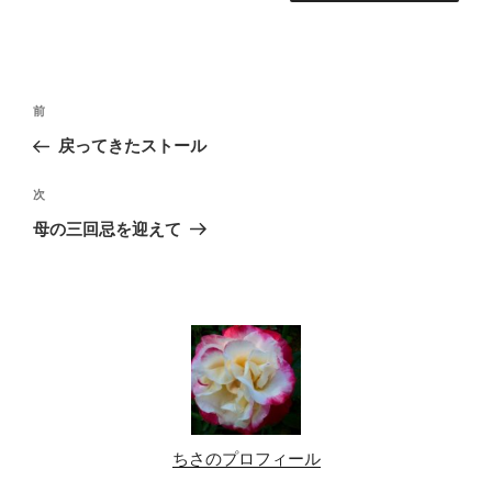
投
前
前
稿
の
戻ってきたストール
ナ
投
ビ
稿
次
次
ゲ
の
母の三回忌を迎えて
投
ー
稿
シ
ョ
ン
ちさのプロフィール