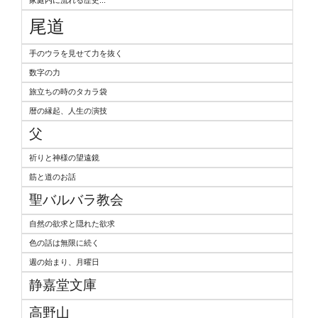
尾道
手のウラを見せて力を抜く
数字の力
旅立ちの時のタカラ袋
暦の縁起、人生の演技
父
祈りと神様の望遠鏡
筋と道のお話
聖バルバラ教会
自然の欲求と隠れた欲求
色の話は無限に続く
週の始まり、月曜日
静嘉堂文庫
高野山