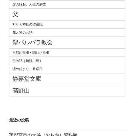
暦の縁起、人生の演技
父
祈りと神様の望遠鏡
筋と道のお話
聖バルバラ教会
自然の欲求と隠れた欲求
色の話は無限に続く
週の始まり、月曜日
静嘉堂文庫
高野山
最近の投稿
宇都宮市の大谷（おおや）資料館