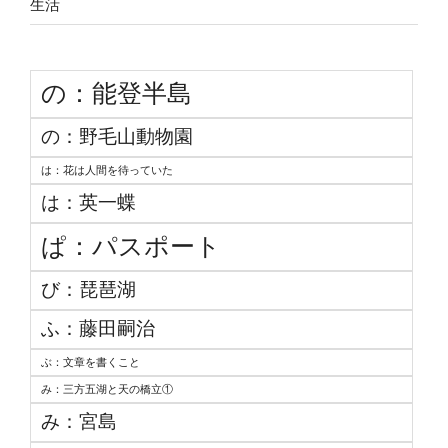
生活
の：能登半島
の：野毛山動物園
は：花は人間を待っていた
は：英一蝶
ぱ：パスポート
び：琵琶湖
ふ：藤田嗣治
ぶ：文章を書くこと
み：三方五湖と天の橋立①
み：宮島