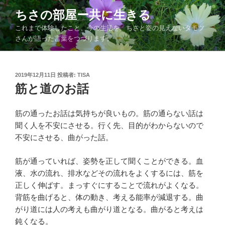
コ
ちさの部屋ー共に生きる
ン
これまで体験したこと、今の生活を、ちさと姿の見えないタモツ
テ
さんが語った言葉をつづります。
ン
ツ
へ
投
2019年12月11日
投稿者:
TISA
ス
稿
筋と道のお話
キ
日:
ッ
筋の通ったお話は気持ちが良いもの。筋の通らない話は
プ
聞く人を不安にさせる。行く先、目的がわからないので
不安にさせる、曲がった話。
筋が通っていれば、姿勢を正して聞くことができる。血
液、水の流れ、排水などその流れをよくするには、筋を
正しく伸ばす。まっすぐにすることで流れがよくなる。
背筋を曲げると、体の動き、考える能率が減退する。曲
がり道には人の考えも曲がり道となる。曲がると考えは
鈍くなる。