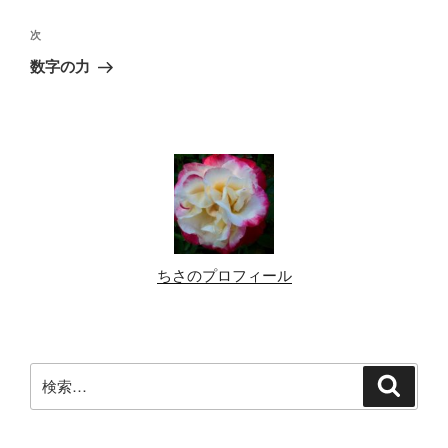
ナ
投
ビ
稿
次
次
ゲ
の
数字の力
投
ー
稿
シ
ョ
ン
ちさのプロフィール
検
検
索
索: