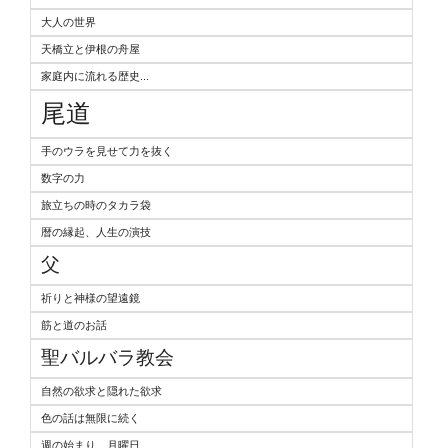
大人の世界
天橋立と伊根の舟屋
家庭内に流れる歴史...
尾道
手のウラを見せて力を抜く
数字の力
旅立ちの時のタカラ袋
暦の縁起、人生の演技
父
祈りと神様の望遠鏡
筋と道のお話
聖バルバラ教会
自然の欲求と隠れた欲求
色の話は無限に続く
週の始まり、月曜日