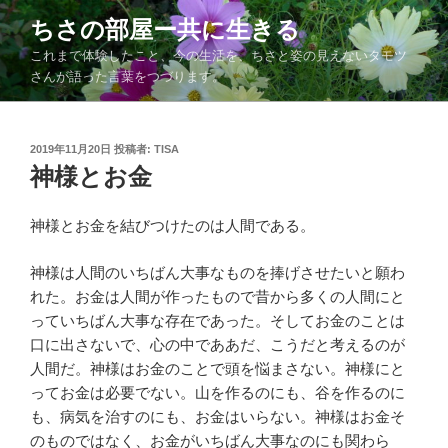
コ
ちさの部屋ー共に生きる
ン
これまで体験したこと、今の生活を、ちさと姿の見えないタモツ
テ
さんが語った言葉をつづります。
ン
ツ
へ
投
2019年11月20日
投稿者:
TISA
ス
稿
神様とお金
キ
日:
ッ
神様とお金を結びつけたのは人間である。
プ
神様は人間のいちばん大事なものを捧げさせたいと願わ
れた。お金は人間が作ったもので昔から多くの人間にと
っていちばん大事な存在であった。そしてお金のことは
口に出さないで、心の中でああだ、こうだと考えるのが
人間だ。神様はお金のことで頭を悩まさない。神様にと
ってお金は必要でない。山を作るのにも、谷を作るのに
も、病気を治すのにも、お金はいらない。神様はお金そ
のものではなく、お金がいちばん大事なのにも関わら