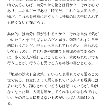
物であるならば、自分の持ち物とは何か？ それは心で
あり、エネルギーであり、時間だ。これらは人間の持ち
物だ。これらを神様に注ぐ人々は神様の目の中に入れて
も痛くない存在だろう。
具体的には自分に何がやれるのか？ それは自分で気が
ついたことを行えばよいのだと思う。強制されずに自発
的に行うことだ。他人から言われて行うのと、言われな
いで行うのと、同じ行為や結果でも雲泥の差であるの
は、多くの人が感じるところだろう。求められないでも
行うことが、行う方も受ける方も格段の喜びとなる。
「地獄の沙汰も金次第」といった表現もまかり通るこの
世である。お金によって踊らされている人々も現実には
多いだろう。踊らされているうちは動いているが、動け
なくなった時、人間を動かしてくれるものはお金ではな
い。その時は
目に見えないもの
がいちばんの助けとな
る。