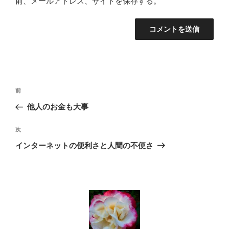
前、メールアドレス、サイトを保存する。
投
前
前
稿
の
他人のお金も大事
ナ
投
ビ
稿
次
次
ゲ
の
インターネットの便利さと人間の不便さ
投
ー
稿
シ
ョ
ン