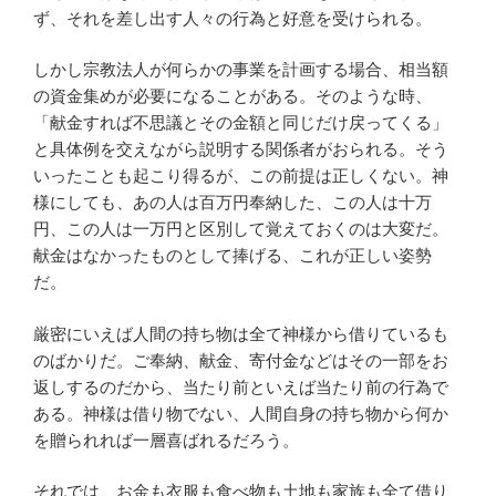
ず、それを差し出す人々の行為と好意を受けられる。
しかし宗教法人が何らかの事業を計画する場合、相当額
の資金集めが必要になることがある。そのような時、
「献金すれば不思議とその金額と同じだけ戻ってくる」
と具体例を交えながら説明する関係者がおられる。そう
いったことも起こり得るが、この前提は正しくない。神
様にしても、あの人は百万円奉納した、この人は十万
円、この人は一万円と区別して覚えておくのは大変だ。
献金はなかったものとして捧げる、これが正しい姿勢
だ。
厳密にいえば人間の持ち物は全て神様から借りているも
のばかりだ。ご奉納、献金、寄付金などはその一部をお
返しするのだから、当たり前といえば当たり前の行為で
ある。神様は借り物でない、人間自身の持ち物から何か
を贈られれば一層喜ばれるだろう。
それでは、お金も衣服も食べ物も土地も家族も全て借り