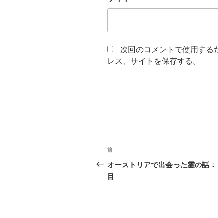
次回のコメントで使用する
レス、サイトを保存する。
投
前
前
稿
の
オーストリアで出会った霊の話：
投
目
ナ
稿
ビ
ゲ