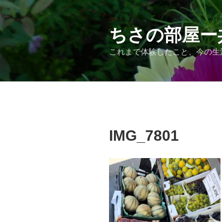
コ
ン
テ
ちさの部屋ー
ン
これまで体験したこと、今の生
ツ
へ
ス
キ
ッ
プ
IMG_7801