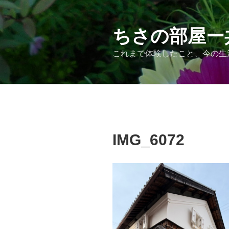
コ
ン
テ
ちさの部屋ー
ン
これまで体験したこと、今の生
ツ
へ
ス
キ
ッ
プ
IMG_6072