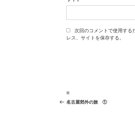
次回のコメントで使用する
レス、サイトを保存する。
投
前
前
稿
の
名古屋郊外の旅 ①
投
ナ
稿
ビ
ゲ