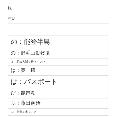
旅
生活
の：能登半島
の：野毛山動物園
は：花は人間を待っていた
は：英一蝶
ぱ：パスポート
び：琵琶湖
ふ：藤田嗣治
ぶ：文章を書くこと