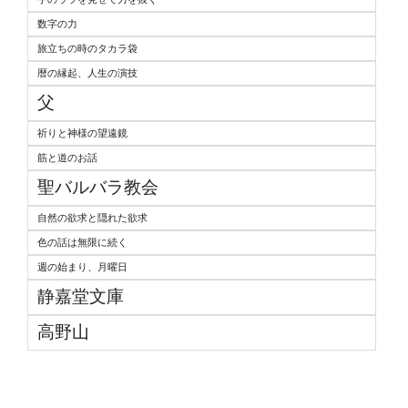
数字の力
旅立ちの時のタカラ袋
暦の縁起、人生の演技
父
祈りと神様の望遠鏡
筋と道のお話
聖バルバラ教会
自然の欲求と隠れた欲求
色の話は無限に続く
週の始まり、月曜日
静嘉堂文庫
高野山