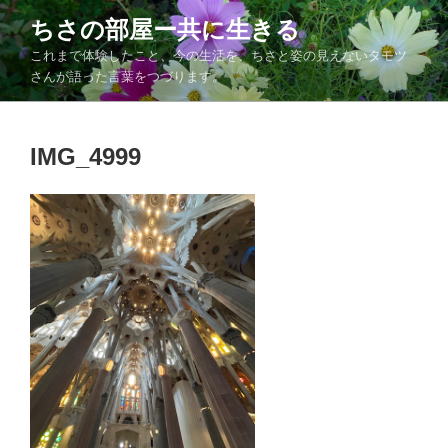
コ
ちさの部屋ー共に生きる
ン
これまで体験したこと、今の生活を、ちさと姿の見えないタモツ
テ
さんが語った言葉をつづります。
ン
ツ
へ
IMG_4999
ス
キ
ッ
プ