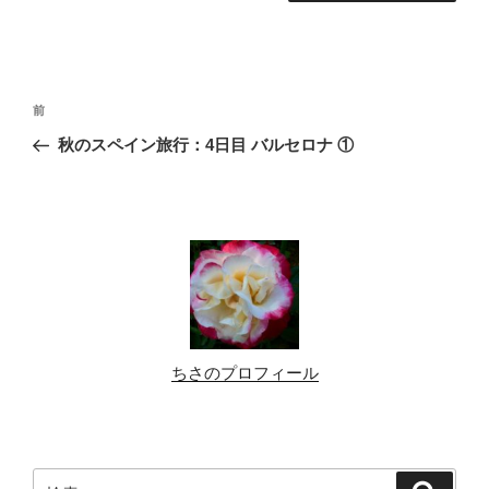
投
前
前
稿
の
秋のスペイン旅行：4日目 バルセロナ ①
ナ
投
ビ
稿
ゲ
ー
シ
ョ
ン
ちさのプロフィール
検
検