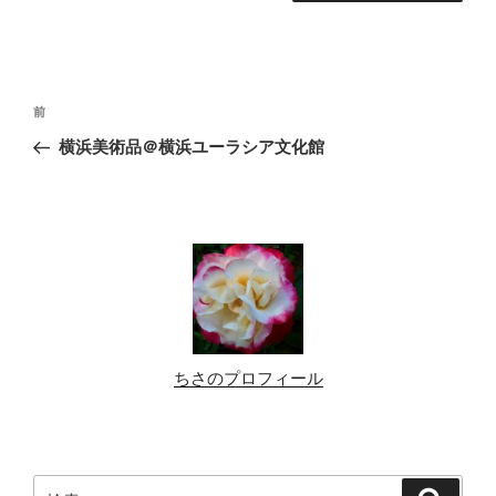
投
前
前
稿
の
横浜美術品＠横浜ユーラシア文化館
ナ
投
ビ
稿
ゲ
ー
シ
ョ
ン
ちさのプロフィール
検
検