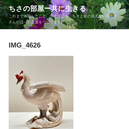
コ
ちさの部屋ー共に生きる
ン
これまで体験したこと、今の生活を、ちさと姿の見えないタモツ
テ
さんが語った言葉をつづります。
ン
ツ
へ
IMG_4626
ス
キ
ッ
プ