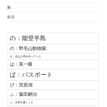
旅
生活
の：能登半島
の：野毛山動物園
は：花は人間を待っていた
は：英一蝶
ぱ：パスポート
び：琵琶湖
ふ：藤田嗣治
ぶ：文章を書くこと