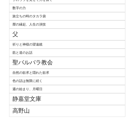
数字の力
旅立ちの時のタカラ袋
暦の縁起、人生の演技
父
祈りと神様の望遠鏡
筋と道のお話
聖バルバラ教会
自然の欲求と隠れた欲求
色の話は無限に続く
週の始まり、月曜日
静嘉堂文庫
高野山