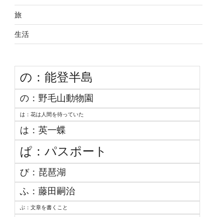
旅
生活
の：能登半島
の：野毛山動物園
は：花は人間を待っていた
は：英一蝶
ぱ：パスポート
び：琵琶湖
ふ：藤田嗣治
ぶ：文章を書くこと