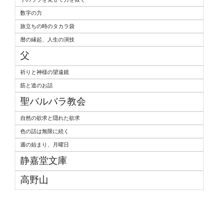
数字の力
旅立ちの時のタカラ袋
暦の縁起、人生の演技
父
祈りと神様の望遠鏡
筋と道のお話
聖バルバラ教会
自然の欲求と隠れた欲求
色の話は無限に続く
週の始まり、月曜日
静嘉堂文庫
高野山