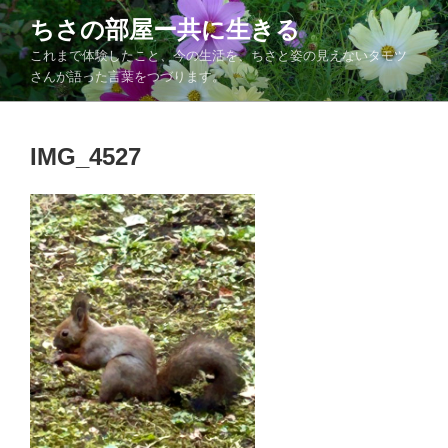
コ
ちさの部屋ー共に生きる
ン
これまで体験したこと、今の生活を、ちさと姿の見えないタモツ
テ
さんが語った言葉をつづります。
ン
ツ
へ
IMG_4527
ス
キ
ッ
プ