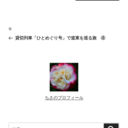
投
前
前
稿
の
貸切列車「ひとめぐり号」で道東を巡る旅 ④
ナ
投
ビ
稿
ゲ
ー
シ
ョ
ン
ちさのプロフィール
検
検