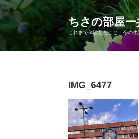
コ
ン
テ
ちさの部屋ー
ン
これまで体験したこと、今の生
ツ
へ
ス
キ
ッ
プ
IMG_6477