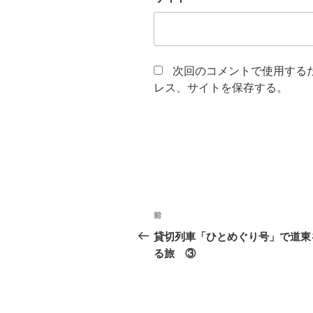
次回のコメントで使用する
レス、サイトを保存する。
投
前
前
稿
の
貸切列車「ひとめぐり号」で道東
投
る旅 ③
ナ
稿
ビ
ゲ