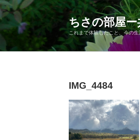
コ
ン
テ
ちさの部屋ー
ン
これまで体験したこと、今の生
ツ
へ
ス
キ
ッ
プ
IMG_4484