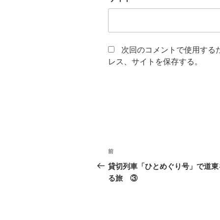
次回のコメントで使用する
レス、サイトを保存する。
投
前
前
稿
の
貸切列車「ひとめぐり号」で道東
投
る旅 ③
ナ
稿
ビ
ゲ