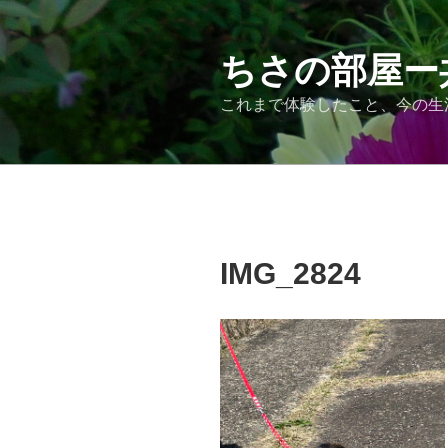
コ
ン
テ
ちさの部屋ー
ン
これまで体験したこと、今の生
ツ
へ
ス
キ
ッ
プ
IMG_2824