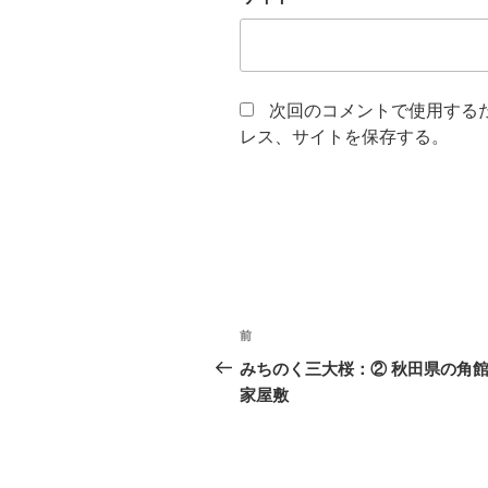
次回のコメントで使用する
レス、サイトを保存する。
投
前
前
稿
の
みちのく三大桜：② 秋田県の角
投
家屋敷
ナ
稿
ビ
ゲ