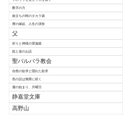
数字の力
旅立ちの時のタカラ袋
暦の縁起、人生の演技
父
祈りと神様の望遠鏡
筋と道のお話
聖バルバラ教会
自然の欲求と隠れた欲求
色の話は無限に続く
週の始まり、月曜日
静嘉堂文庫
高野山