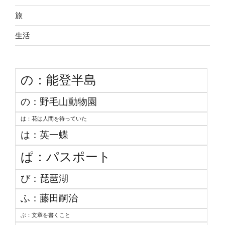
旅
生活
の：能登半島
の：野毛山動物園
は：花は人間を待っていた
は：英一蝶
ぱ：パスポート
び：琵琶湖
ふ：藤田嗣治
ぶ：文章を書くこと