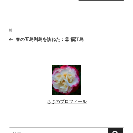
投
前
前
稿
の
春の五島列島を訪ねた：② 福江島
ナ
投
ビ
稿
ゲ
ー
シ
ョ
ン
ちさのプロフィール
検
検