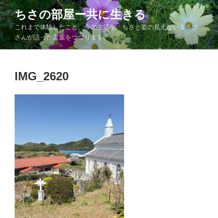
コ
ちさの部屋ー共に生きる
ン
これまで体験したこと、今の生活を、ちさと姿の見えないタモツ
テ
さんが語った言葉をつづります。
ン
ツ
へ
IMG_2620
ス
キ
ッ
プ