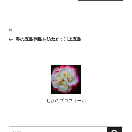
投
前
前
稿
の
春の五島列島を訪ねた : ①上五島
ナ
投
ビ
稿
ゲ
ー
シ
ョ
ン
ちさのプロフィール
検
検