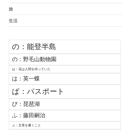
旅
生活
の：能登半島
の：野毛山動物園
は：花は人間を待っていた
は：英一蝶
ぱ：パスポート
び：琵琶湖
ふ：藤田嗣治
ぶ：文章を書くこと