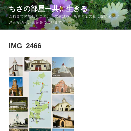
コ
ちさの部屋ー共に生きる
ン
これまで体験したこと、今の生活を、ちさと姿の見えないタモツ
テ
さんが語った言葉をつづります。
ン
ツ
へ
IMG_2466
ス
キ
ッ
プ