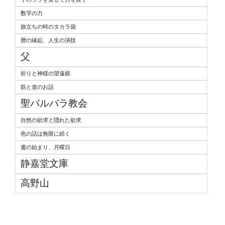
数字の力
旅立ちの時のタカラ袋
暦の縁起、人生の演技
父
祈りと神様の望遠鏡
筋と道のお話
聖バルバラ教会
自然の欲求と隠れた欲求
色の話は無限に続く
週の始まり、月曜日
静嘉堂文庫
高野山