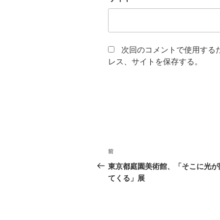
次回のコメントで使用する
レス、サイトを保存する。
投
前
前
稿
の
東京都庭園美術館、「そこに光が
投
てくる」展
ナ
稿
ビ
ゲ