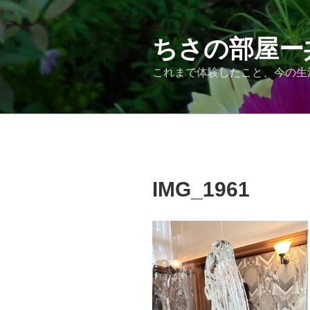
コ
ン
テ
ちさの部屋ー
ン
これまで体験したこと、今の生
ツ
へ
ス
キ
ッ
プ
IMG_1961