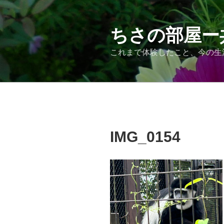
コ
ン
テ
ちさの部屋ー
ン
これまで体験したこと、今の生
ツ
へ
ス
キ
ッ
プ
IMG_0154