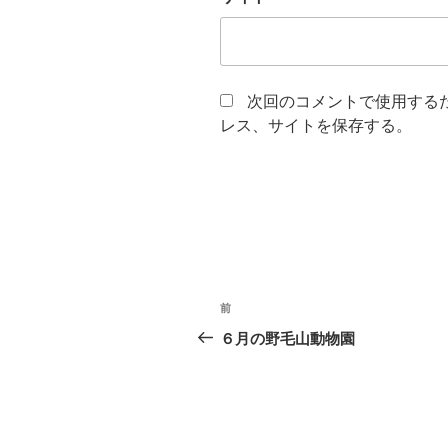
次回のコメントで使用する
レス、サイトを保存する。
投
前
前
稿
の
６月の野毛山動物園
投
ナ
稿
ビ
ゲ