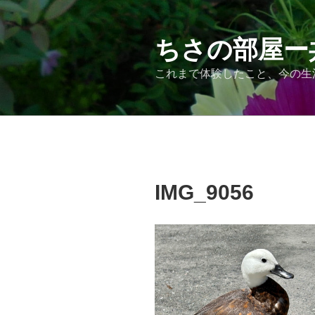
コ
ン
テ
ちさの部屋ー
ン
これまで体験したこと、今の生
ツ
へ
ス
キ
ッ
プ
IMG_9056