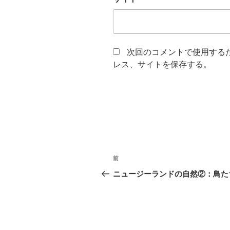
次回のコメントで使用する
レス、サイトを保存する。
投
前
前
稿
の
ニュージーランドの自然②：鳥た
投
ナ
稿
ビ
ゲ