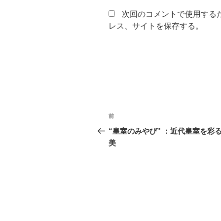
次回のコメントで使用する
レス、サイトを保存する。
投
前
前
稿
の
“皇室のみやび” ：近代皇室を彩
投
美
ナ
稿
ビ
ゲ
ー
シ