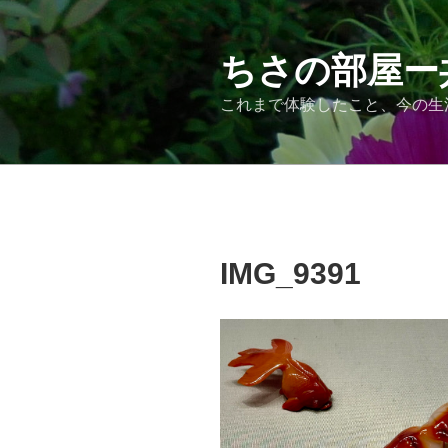
コ
ン
テ
ちさの部屋ー
ン
これまで体験したこと、今の生
ツ
へ
ス
キ
ッ
プ
IMG_9391