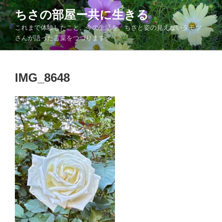
コ
ちさの部屋ー共に生きる
ン
これまで体験したこと、今の生活を、ちさと姿の見えないタモツ
テ
さんが語った言葉をつづります。
ン
ツ
へ
IMG_8648
ス
キ
ッ
プ