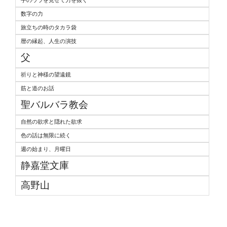
手のウラを見せて力を抜く
数字の力
旅立ちの時のタカラ袋
暦の縁起、人生の演技
父
祈りと神様の望遠鏡
筋と道のお話
聖バルバラ教会
自然の欲求と隠れた欲求
色の話は無限に続く
週の始まり、月曜日
静嘉堂文庫
高野山