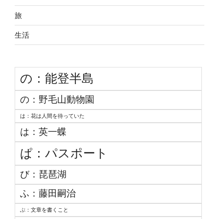
旅
生活
の：能登半島
の：野毛山動物園
は：花は人間を待っていた
は：英一蝶
ぱ：パスポート
び：琵琶湖
ふ：藤田嗣治
ぶ：文章を書くこと