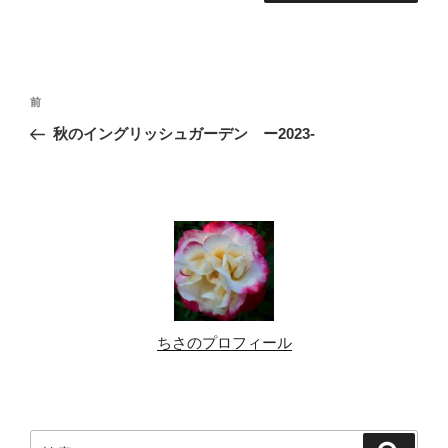
投
前
前
稿
の
秋のイングリッシュガーデン ー2023-
ナ
投
ビ
稿
ゲ
ー
シ
ョ
ン
ちさのプロフィール
検
検