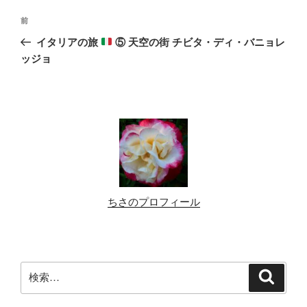
投
前
前
稿
の
イタリアの旅
⑤ 天空の街 チビタ・ディ・バニョレ
ナ
投
ッジョ
ビ
稿
ゲ
ー
シ
ョ
ン
ちさのプロフィール
検
検
索
索: