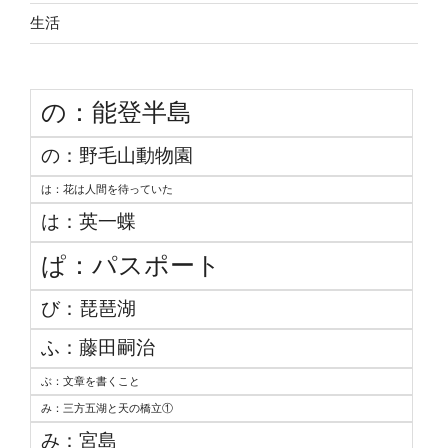
生活
の：能登半島
の：野毛山動物園
は：花は人間を待っていた
は：英一蝶
ぱ：パスポート
び：琵琶湖
ふ：藤田嗣治
ぶ：文章を書くこと
み：三方五湖と天の橋立①
み：宮島