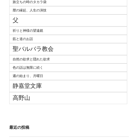
旅立ちの時のタカラ袋
暦の縁起、人生の演技
父
祈りと神様の望遠鏡
筋と道のお話
聖バルバラ教会
自然の欲求と隠れた欲求
色の話は無限に続く
週の始まり、月曜日
静嘉堂文庫
高野山
最近の投稿