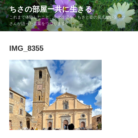
コ
ちさの部屋ー共に生きる
ン
これまで体験したこと、今の生活を、ちさと姿の見えないタモツ
テ
さんが語った言葉をつづります。
ン
ツ
へ
IMG_8355
ス
キ
ッ
プ