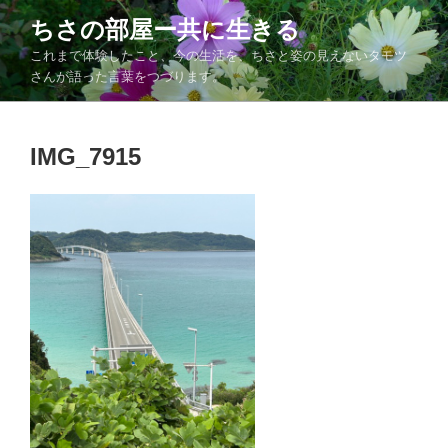
コ
ちさの部屋ー共に生きる
ン
これまで体験したこと、今の生活を、ちさと姿の見えないタモツ
テ
さんが語った言葉をつづります。
ン
ツ
へ
IMG_7915
ス
キ
ッ
プ