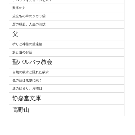
数字の力
旅立ちの時のタカラ袋
暦の縁起、人生の演技
父
祈りと神様の望遠鏡
筋と道のお話
聖バルバラ教会
自然の欲求と隠れた欲求
色の話は無限に続く
週の始まり、月曜日
静嘉堂文庫
高野山