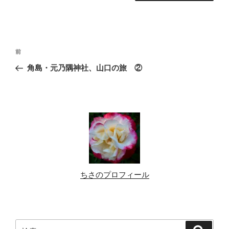
投
前
前
稿
の
角島・元乃隅神社、山口の旅 ②
ナ
投
ビ
稿
ゲ
ー
シ
ョ
ン
ちさのプロフィール
検
検