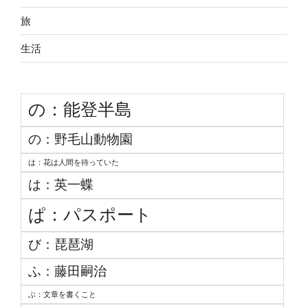
旅
生活
の：能登半島
の：野毛山動物園
は：花は人間を待っていた
は：英一蝶
ぱ：パスポート
び：琵琶湖
ふ：藤田嗣治
ぶ：文章を書くこと