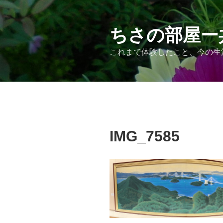
コ
ン
テ
ちさの部屋ー
ン
これまで体験したこと、今の生
ツ
へ
ス
キ
ッ
プ
IMG_7585