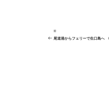
投
前
前
稿
の
尾道港からフェリーで生口島へ 
投
ナ
稿
ビ
ゲ
ー
シ
ョ
ン