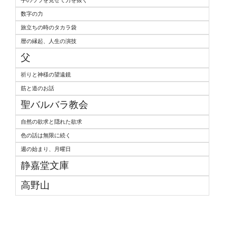
手のウラを見せて力を抜く
数字の力
旅立ちの時のタカラ袋
暦の縁起、人生の演技
父
祈りと神様の望遠鏡
筋と道のお話
聖バルバラ教会
自然の欲求と隠れた欲求
色の話は無限に続く
週の始まり、月曜日
静嘉堂文庫
高野山