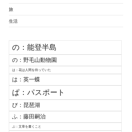
旅
生活
の：能登半島
の：野毛山動物園
は：花は人間を待っていた
は：英一蝶
ぱ：パスポート
び：琵琶湖
ふ：藤田嗣治
ぶ：文章を書くこと