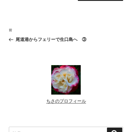
投
前
前
稿
の
尾道港からフェリーで生口島へ ③
ナ
投
ビ
稿
ゲ
ー
シ
ョ
ン
ちさのプロフィール
検
検