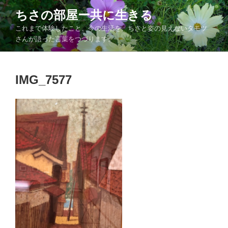
コ
ちさの部屋ー共に生きる
ン
これまで体験したこと、今の生活を、ちさと姿の見えないタモツ
テ
さんが語った言葉をつづります。
ン
ツ
へ
IMG_7577
ス
キ
ッ
プ