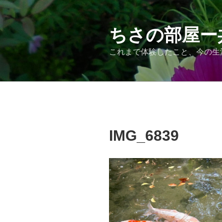
コ
ン
テ
ちさの部屋ー
ン
これまで体験したこと、今の生
ツ
へ
ス
キ
ッ
プ
IMG_6839