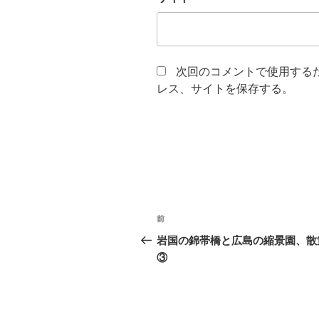
次回のコメントで使用する
レス、サイトを保存する。
投
前
前
稿
の
岩国の錦帯橋と広島の縮景園、
投
③
ナ
稿
ビ
ゲ