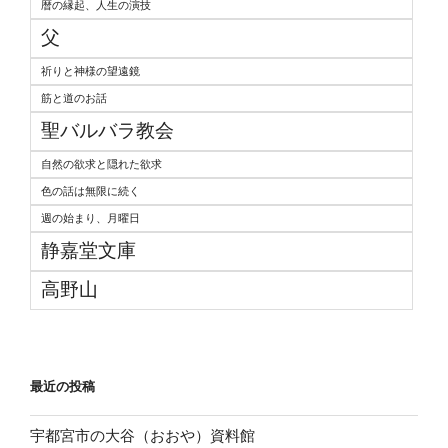
暦の縁起、人生の演技
父
祈りと神様の望遠鏡
筋と道のお話
聖バルバラ教会
自然の欲求と隠れた欲求
色の話は無限に続く
週の始まり、月曜日
静嘉堂文庫
高野山
最近の投稿
宇都宮市の大谷（おおや）資料館