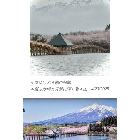
小雨にけぶる鶴の舞橋、
木製太鼓橋と背景に薄く岩木山 4/23/2025