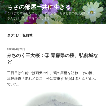
コ
ちさの部屋ー共に生きる
ン
これまで体験したこと、今の生活を、ちさと姿の見えないタモツ
テ
さんが語った言葉をつづります。
ン
ツ
へ
タグ:
ひ：弘前城
ス
キ
ッ
投
2025年4月29日
プ
稿
みちのく三大桜：③ 青森県の桜、弘前城な
日:
ど
三日目は午前中は雨天の中、鶴の舞橋を訪ね、その後、
津軽鉄道「走れメロス」号に乗車する頃はほとんど止ん
でいた。