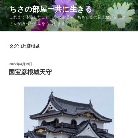
コ
ちさの部屋ー共に生きる
ン
これまで体験したこと、今の生活を、ちさと姿の見えないタモツ
テ
さんが語った言葉をつづります。
ン
ツ
へ
タグ:
ひ:彦根城
ス
キ
ッ
投
2022年4月19日
プ
稿
国宝彦根城天守
日: