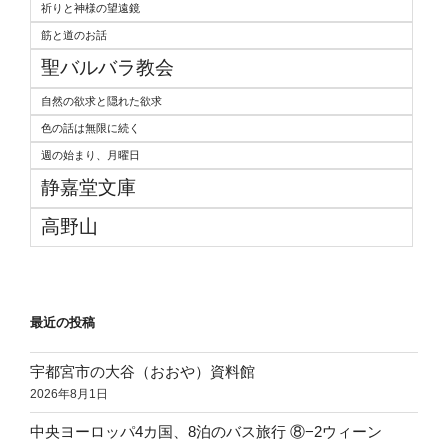
祈りと神様の望遠鏡
筋と道のお話
聖バルバラ教会
自然の欲求と隠れた欲求
色の話は無限に続く
週の始まり、月曜日
静嘉堂文庫
高野山
最近の投稿
宇都宮市の大谷（おおや）資料館
2026年8月1日
中央ヨーロッパ4カ国、8泊のバス旅行 ⑧−2ウィーン