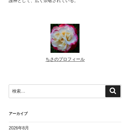
護神として、広く崇敬されている。
ちさのプロフィール
検
検
索
索:
アーカイブ
2026年8月