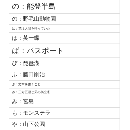
の：能登半島
の：野毛山動物園
は：花は人間を待っていた
は：英一蝶
ぱ：パスポート
び：琵琶湖
ふ：藤田嗣治
ぶ：文章を書くこと
み：三方五湖と天の橋立①
み：宮島
も：モンステラ
や：山下公園