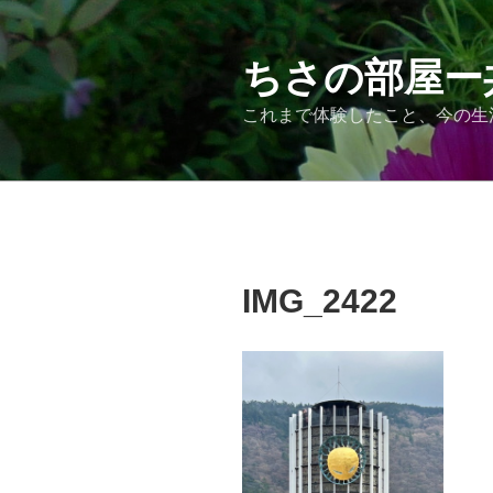
コ
ン
テ
ちさの部屋ー
ン
これまで体験したこと、今の生
ツ
へ
ス
キ
ッ
プ
IMG_2422