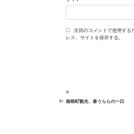
次回のコメントで使用する
レス、サイトを保存する。
投
前
前
稿
の
箱根町観光、春うららの一日
投
ナ
稿
ビ
ゲ