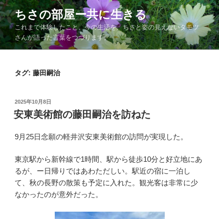
コ
ちさの部屋ー共に生きる
ン
これまで体験したこと、今の生活を、ちさと姿の見えないタモツ
テ
さんが語った言葉をつづります。
ン
ツ
へ
タグ:
藤田嗣治
ス
キ
ッ
投
2025年10月8日
プ
稿
安東美術館の藤田嗣治を訪ねた
日:
9月25日念願の軽井沢安東美術館の訪問が実現した。
東京駅から新幹線で1時間、駅から徒歩10分と好立地にあ
るが、ー日帰りではあわただしい。駅近の宿に一泊し
て、秋の長野の散策も予定に入れた。観光客は非常に少
なかったのが意外だった。