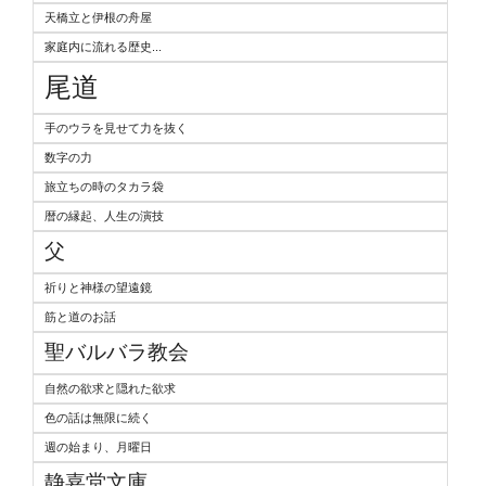
天橋立と伊根の舟屋
家庭内に流れる歴史...
尾道
手のウラを見せて力を抜く
数字の力
旅立ちの時のタカラ袋
暦の縁起、人生の演技
父
祈りと神様の望遠鏡
筋と道のお話
聖バルバラ教会
自然の欲求と隠れた欲求
色の話は無限に続く
週の始まり、月曜日
静嘉堂文庫