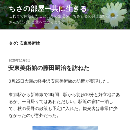
コ
ちさの部屋ー共に生きる
ン
これまで体験したこと、今の生活を、ちさと姿の見えないタモツ
テ
さんが語った言葉をつづります。
ン
ツ
へ
タグ:
安東美術館
ス
キ
ッ
投
2025年10月8日
プ
稿
安東美術館の藤田嗣治を訪ねた
日:
9月25日念願の軽井沢安東美術館の訪問が実現した。
東京駅から新幹線で1時間、駅から徒歩10分と好立地にあ
るが、ー日帰りではあわただしい。駅近の宿に一泊し
て、秋の長野の散策も予定に入れた。観光客は非常に少
なかったのが意外だった。