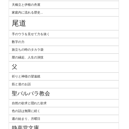
天橋立と伊根の舟屋
家庭内に流れる歴史...
尾道
手のウラを見せて力を抜く
数字の力
旅立ちの時のタカラ袋
暦の縁起、人生の演技
父
祈りと神様の望遠鏡
筋と道のお話
聖バルバラ教会
自然の欲求と隠れた欲求
色の話は無限に続く
週の始まり、月曜日
静嘉堂文庫