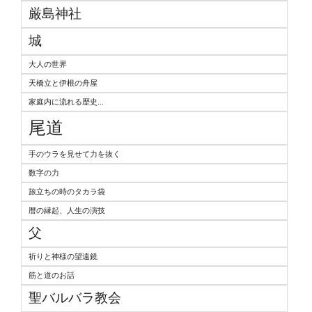
厳島神社
城
大人の世界
天橋立と伊根の舟屋
家庭内に流れる歴史...
尾道
手のウラを見せて力を抜く
数字の力
旅立ちの時のタカラ袋
暦の縁起、人生の演技
父
祈りと神様の望遠鏡
筋と道のお話
聖バルバラ教会