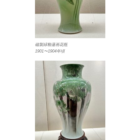
磁製緑釉蓮画花瓶
1901〜1904年頃