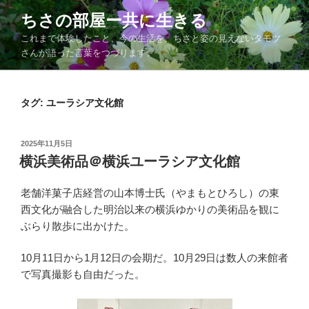
コ
ちさの部屋ー共に生きる
ン
これまで体験したこと、今の生活を、ちさと姿の見えないタモツ
テ
さんが語った言葉をつづります。
ン
ツ
へ
タグ:
ユーラシア文化館
ス
キ
ッ
投
2025年11月5日
プ
稿
横浜美術品＠横浜ユーラシア文化館
日:
老舗洋菓子店経営の山本博士氏（やまもとひろし）の東
西文化が融合した明治以来の横浜ゆかりの美術品を観に
ぶらり散歩に出かけた。
10月11日から1月12日の会期だ。10月29日は数人の来館者
で写真撮影も自由だった。