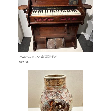
西川オルガンと新撰讃美歌
1890年