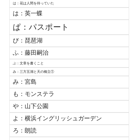
は：花は人間を待っていた
は：英一蝶
ぱ：パスポート
び：琵琶湖
ふ：藤田嗣治
ぶ：文章を書くこと
み：三方五湖と天の橋立①
み：宮島
も：モンステラ
や：山下公園
よ：横浜イングリッシュガーデン
ろ：朗読