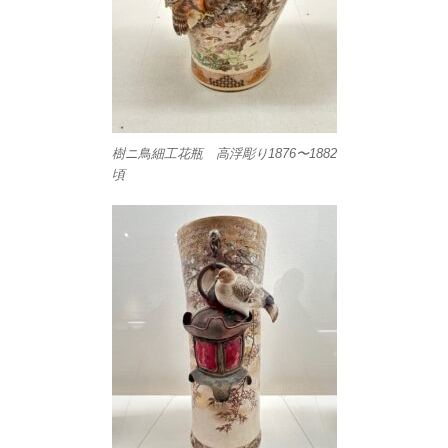
樹ニ鳥細工花瓶 高浮彫り1876〜1882
頃