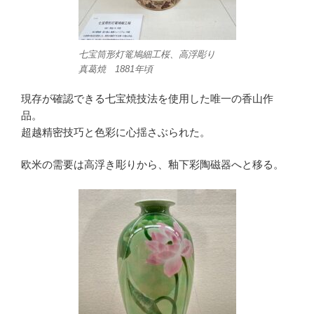
七宝筒形灯篭鳩細工桜、高浮彫り
真葛焼 1881年頃
現存が確認できる七宝焼技法を使用した唯一の香山作
品。
超越精密技巧と色彩に心揺さぶられた。
欧米の需要は高浮き彫りから、釉下彩陶磁器へと移る。