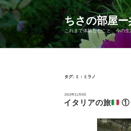
コ
ン
テ
ちさの部屋ー
ン
これまで体験したこと、今の生
ツ
へ
ス
キ
ッ
プ
タグ:
ミ：ミラノ
投
2023年11月9日
稿
イタリアの旅
①
日: