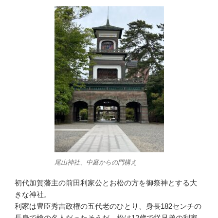
尾山神社、中庭からの門構え
初代加賀藩主の前田利家公とお松の方を御祭神とする大
きな神社。
利家は豊臣秀吉政権の五代老のひとり、身長182センチの
長身で槍の名人だったそうだ。松は12歳で従兄弟の利家