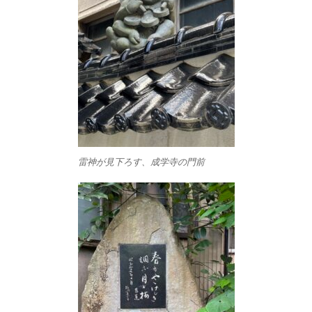
雷神が見下ろす、成学寺の門前