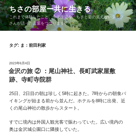
コ
ちさの部屋ー共に生きる
ン
これまで体験したこと、今の生活を、ちさと姿の見えないタモツ
テ
さんが語った言葉をつづります。
ン
ツ
へ
タグ:
ま：前田利家
ス
キ
ッ
投
2023年6月4日
プ
稿
金沢の旅 ② ：尾山神社、長町武家屋敷
日:
跡、寺町寺院群
25日、2日目の朝は珍しく5時に起きた。7時からの朝食バ
イキングが始まる前から並んだ。ホテルを8時に出発、近
くの尾山神社の散歩からスタート。
すでに境内は外国人観光客で賑わっていた。広い境内の
奥は金沢城公園口に隣接していた。