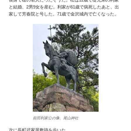
と結婚、2男9女を産む。利家が61歳で病死したあと、出
家して芳春院と号した。71歳で金沢城内で亡くなった。
前田利家公の像、尾山神社
次に長町武家屋敷跡を歩いた。