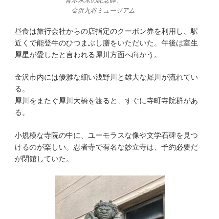
青木木米の記念碑、
金沢九谷ミュージアム
昼食は旅行会社からの店指定のクーポン券を利用し、駅
近くで能登牛のひつまぶし膳をいただいた。午後は室生
犀星が愛したと言われる犀川方面へ向かう。
金沢市内には優雅な細い浅野川と雄大な犀川が流れてい
る。
犀川をまたぐ犀川大橋を渡ると、すぐに寺町寺院群があ
る。
小規模な寺院の中に、ユーモラスな像や文学石碑を見つ
けるのが楽しい。忍者寺で有名な妙立寺は、予約必要だ
が閉館していた。