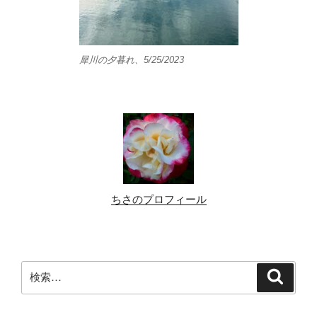
犀川の夕暮れ、5/25/2023
ちさのプロフィール
検
検
索
索: