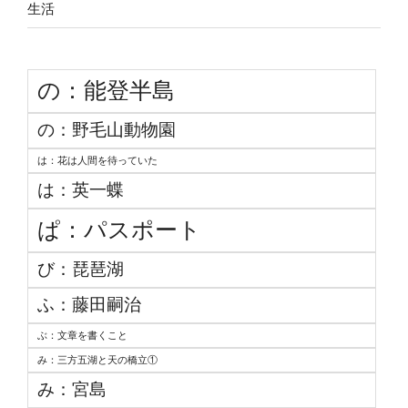
生活
の：能登半島
の：野毛山動物園
は：花は人間を待っていた
は：英一蝶
ぱ：パスポート
び：琵琶湖
ふ：藤田嗣治
ぶ：文章を書くこと
み：三方五湖と天の橋立①
み：宮島