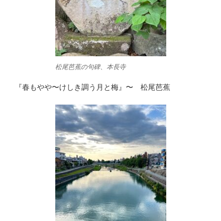
松尾芭蕉の句碑、本長寺
『春もやや〜けしき調う月と梅』〜 松尾芭蕉