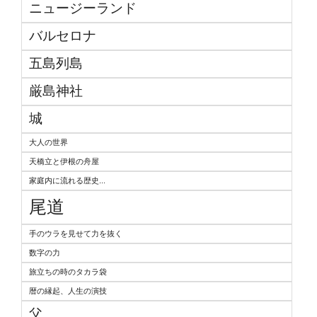
ニュージーランド
バルセロナ
五島列島
厳島神社
城
大人の世界
天橋立と伊根の舟屋
家庭内に流れる歴史...
尾道
手のウラを見せて力を抜く
数字の力
旅立ちの時のタカラ袋
暦の縁起、人生の演技
父