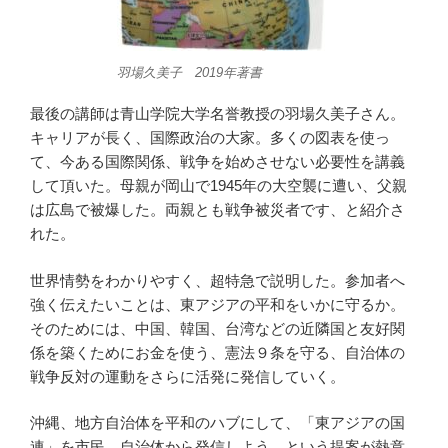
羽場久美子 2019年著書
最後の講師は青山学院大学名誉教授の羽場久美子さん。
キャリアが長く、国際政治の大家。多くの図表を使っ
て、今ある国際関係、戦争を始めさせない必要性を講義
して頂いた。母親が岡山で1945年の大空襲に遭い、父親
は広島で被爆した。両親とも戦争被災者です、と紹介さ
れた。
世界情勢をわかりやすく、超特急で説明した。参加者へ
強く伝えたいことは、東アジアの平和をいかに守るか。
そのためには、中国、韓国、台湾などの近隣国と友好関
係を築くためにお金を使う、憲法９条を守る、自治体の
戦争反対の運動をさらに活発に発信していく。
沖縄、地方自治体を平和のハブにして、「東アジアの国
連」を市民、自治体から発信しよう、という提案が熱意