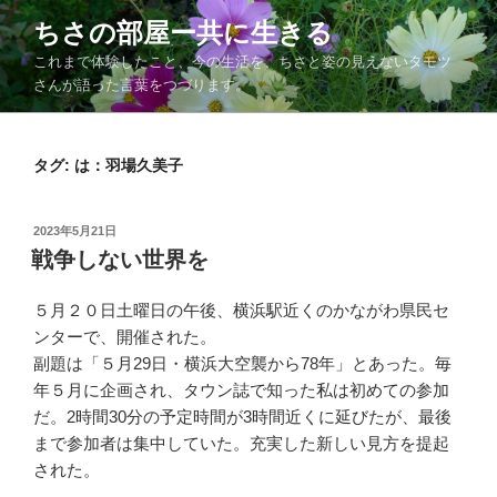
コ
ちさの部屋ー共に生きる
ン
これまで体験したこと、今の生活を、ちさと姿の見えないタモツ
テ
さんが語った言葉をつづります。
ン
ツ
へ
タグ:
は：羽場久美子
ス
キ
ッ
投
2023年5月21日
プ
稿
戦争しない世界を
日:
５月２０日土曜日の午後、横浜駅近くのかながわ県民セ
ンターで、開催された。
副題は「５月29日・横浜大空襲から78年」とあった。毎
年５月に企画され、タウン誌で知った私は初めての参加
だ。2時間30分の予定時間が3時間近くに延びたが、最後
まで参加者は集中していた。充実した新しい見方を提起
された。