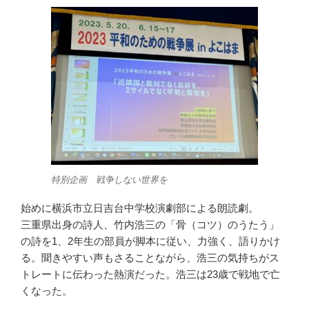
特別企画 戦争しない世界を
始めに横浜市立日吉台中学校演劇部による朗読劇。
三重県出身の詩人、竹内浩三の「骨（コツ）のうたう」
の詩を1、2年生の部員が脚本に従い、力強く、語りかけ
る。聞きやすい声もさることながら、浩三の気持ちがス
トレートに伝わった熱演だった。浩三は23歳で戦地で亡
くなった。