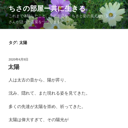
コ
ちさの部屋ー共に生きる
ン
これまで体験したこと、今の生活を、ちさと姿の見えないタモツ
テ
さんが語った言葉をつづります。
ン
ツ
へ
タグ:
太陽
ス
キ
ッ
投
2020年4月9日
プ
稿
太陽
日:
人は太古の昔から、陽が昇り、
沈み、隠れて、また現れる姿を見てきた。
多くの先達が太陽を崇め、祈ってきた。
太陽は偉大すぎて、その陽光が