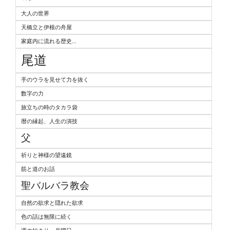
大人の世界
天橋立と伊根の舟屋
家庭内に流れる歴史...
尾道
手のウラを見せて力を抜く
数字の力
旅立ちの時のタカラ袋
暦の縁起、人生の演技
父
祈りと神様の望遠鏡
筋と道のお話
聖バルバラ教会
自然の欲求と隠れた欲求
色の話は無限に続く