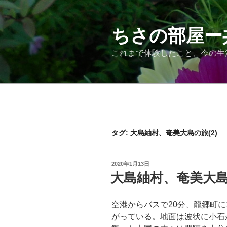
コ
ン
テ
ちさの部屋ー
ン
これまで体験したこと、今の生
ツ
へ
ス
キ
ッ
プ
タグ:
大島紬村、奄美大島の旅(2)
投
2020年1月13日
稿
大島紬村、奄美大島の
日:
空港からバスで20分、龍郷町に
がっている。地面は波状に小石