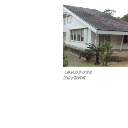
大島紬製造作業所
屋根が龍郷柄