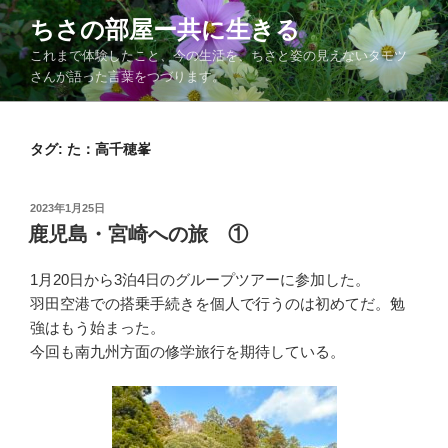
コ
ちさの部屋ー共に生きる
ン
これまで体験したこと、今の生活を、ちさと姿の見えないタモツ
テ
さんが語った言葉をつづります。
ン
ツ
へ
タグ:
た：高千穂峯
ス
キ
ッ
投
2023年1月25日
プ
稿
鹿児島・宮崎への旅 ①
日:
1月20日から3泊4日のグループツアーに参加した。
羽田空港での搭乗手続きを個人で行うのは初めてだ。勉
強はもう始まった。
今回も南九州方面の修学旅行を期待している。