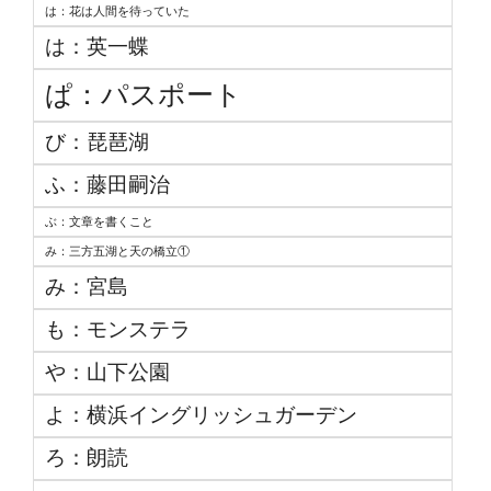
は：花は人間を待っていた
は：英一蝶
ぱ：パスポート
び：琵琶湖
ふ：藤田嗣治
ぶ：文章を書くこと
み：三方五湖と天の橋立①
み：宮島
も：モンステラ
や：山下公園
よ：横浜イングリッシュガーデン
ろ：朗読