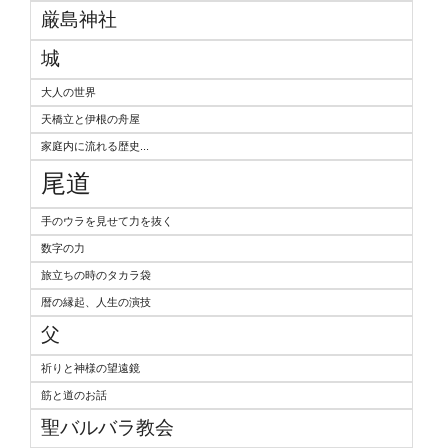
厳島神社
城
大人の世界
天橋立と伊根の舟屋
家庭内に流れる歴史...
尾道
手のウラを見せて力を抜く
数字の力
旅立ちの時のタカラ袋
暦の縁起、人生の演技
父
祈りと神様の望遠鏡
筋と道のお話
聖バルバラ教会