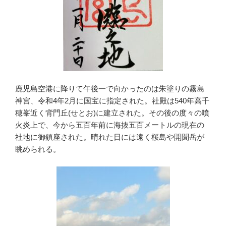
鹿児島空港に降りて午後一で向かったのは朱塗りの霧島
神宮、令和4年2月に国宝に指定された。社殿は540年高千
穂峯近く背門丘(せとお)に建立された。その後の度々の噴
火炎上で、今から五百年前に海抜五百メートルの現在の
社地に御鎮座された。晴れた日には遠く桜島や開聞岳が
眺められる。