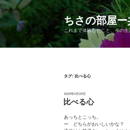
コ
ン
テ
ちさの部屋ー
ン
これまで体験したこと、今の生
ツ
へ
ス
キ
ッ
プ
タグ:
比べる心
投
2020年4月20日
稿
比べる心
日:
あっちとこっち。
ー どちらがおいしいかな？