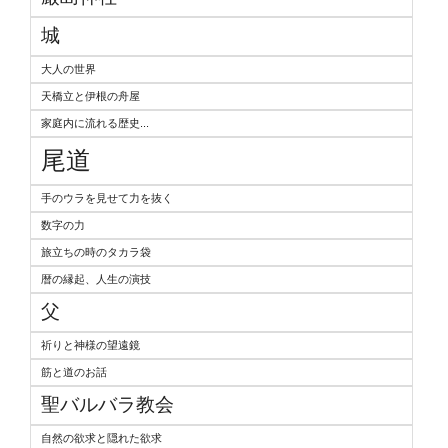
城
大人の世界
天橋立と伊根の舟屋
家庭内に流れる歴史...
尾道
手のウラを見せて力を抜く
数字の力
旅立ちの時のタカラ袋
暦の縁起、人生の演技
父
祈りと神様の望遠鏡
筋と道のお話
聖バルバラ教会
自然の欲求と隠れた欲求