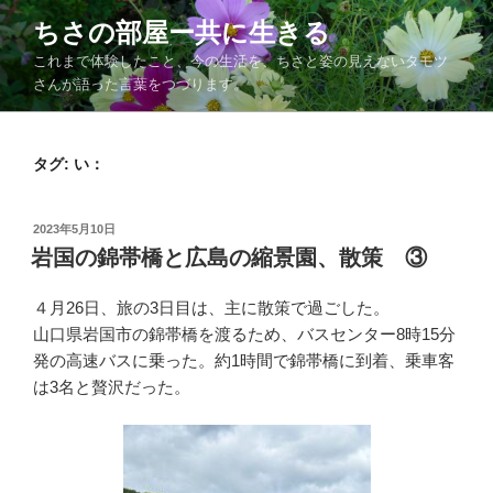
コ
ちさの部屋ー共に生きる
ン
これまで体験したこと、今の生活を、ちさと姿の見えないタモツ
テ
さんが語った言葉をつづります。
ン
ツ
へ
タグ:
い：
ス
キ
ッ
投
2023年5月10日
プ
稿
岩国の錦帯橋と広島の縮景園、散策 ③
日:
４月26日、旅の3日目は、主に散策で過ごした。
山口県岩国市の錦帯橋を渡るため、バスセンター8時15分
発の高速バスに乗った。約1時間で錦帯橋に到着、乗車客
は3名と贅沢だった。