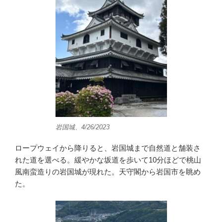
岩国城、4/26/2023
ロープウェイから降りると、岩国城まで自然道と舗装さ
れた道を選べる。緩やかな坂道を歩いて10分ほどで桃山
風南蛮造りの岩国城が現れた。天守閣から岩国市を眺め
た。